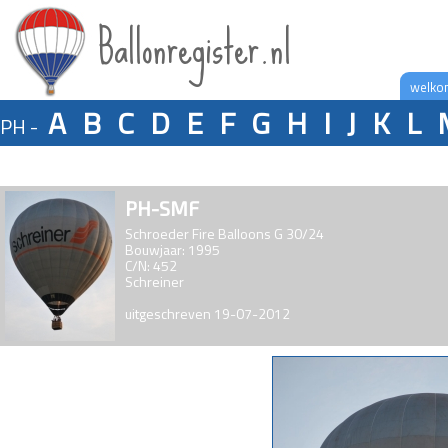
Ballonregister.nl
welko
A
B
C
D
E
F
G
H
I
J
K
L
PH -
PH-SMF
Schroeder Fire Balloons G 30/24
Bouwjaar: 1995
C/N: 452
Schreiner
uitgeschreven 19-07-2012