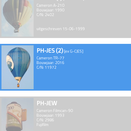
Cameron A-210
Bouwjaar: 1990
C/N: 2402
uitgeschreven 15-06-1999
PH-JES (2)
[ex G-CJES]
Cameron TR-77
Bouwjaar: 2016
C/N: 11972
PH-JEW
Cameron Filmcan-90
Bouwjaar: 1993
C/N: 2986
Fujifilm