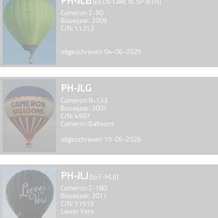
PH-JLB
[ex LN-CAM, to SP-BTH]
Cameron Z-90
Bouwjaar: 2009
C/N: 11312
uitgeschreven 04-06-2025
PH-JLG
Cameron N-133
Bouwjaar: 2001
C/N: 4987
Cameron Balloons
uitgeschreven 15-06-2026
PH-JLJ
[to F-HLJJ]
Cameron Z-180
Bouwjaar: 2011
C/N: 11515
Liever Vers