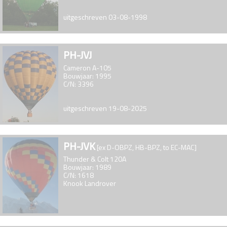
uitgeschreven 03-08-1998
PH-JVJ
Cameron A-105
Bouwjaar: 1995
C/N: 3396
uitgeschreven 19-08-2025
PH-JVK
[ex D-OBPZ, HB-BPZ, to EC-MAC]
Thunder & Colt 120A
Bouwjaar: 1989
C/N: 1618
Knook Landrover