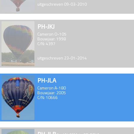
uitgeschreven 09-03-2010
PH-JKJ
Cameron O-105
Bouwjaar: 1998
C/N: 4397
uitgeschreven 23-01-2014
PH-JLA
Cameron A-180
Bouwjaar: 2005
C/N: 10666