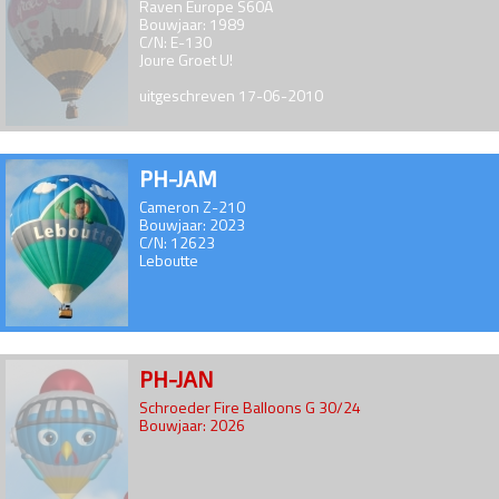
Raven Europe S60A
Bouwjaar: 1989
C/N: E-130
Joure Groet U!
uitgeschreven 17-06-2010
PH-JAM
Cameron Z-210
Bouwjaar: 2023
C/N: 12623
Leboutte
PH-JAN
Schroeder Fire Balloons G 30/24
Bouwjaar: 2026