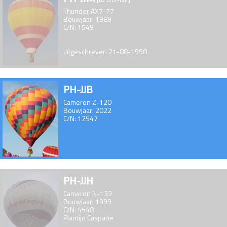
Thunder AX7-77
Bouwjaar: 1989
C/N: 1549
uitgeschreven 21-08-1998
PH-JJB
Cameron Z-120
Bouwjaar: 2022
C/N: 12547
PH-JJH
Cameron N-133
Bouwjaar: 1999
C/N: 4548
Plantijn Casparie