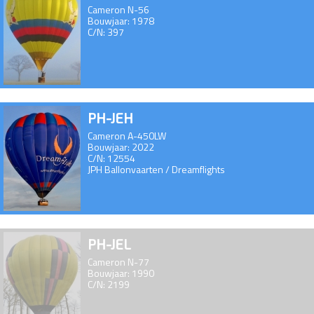
Cameron N-56
Bouwjaar: 1978
C/N: 397
PH-JEH
Cameron A-450LW
Bouwjaar: 2022
C/N: 12554
JPH Ballonvaarten / Dreamflights
PH-JEL
Cameron N-77
Bouwjaar: 1990
C/N: 2199