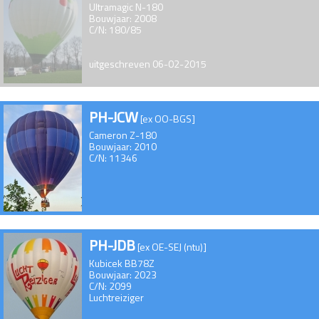
Ultramagic N-180
Bouwjaar: 2008
C/N: 180/85
uitgeschreven 06-02-2015
PH-JCW
[ex OO-BGS]
Cameron Z-180
Bouwjaar: 2010
C/N: 11346
PH-JDB
[ex OE-SEJ (ntu)]
Kubicek BB78Z
Bouwjaar: 2023
C/N: 2099
Luchtreiziger