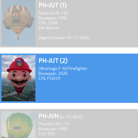
PH-JUT (1)
Cameron N-120
Bouwjaar: 1991
C/N: 2398
Van Manen
uitgeschreven 10-11-2004
PH-JUT (2)
Ultramagic F-50 Firefighter
Bouwjaar: 2026
C/N: F50/01
PH-JVH
[to OO-BES]
Thunder AX7-77
Bouwjaar: 1987
C/N: 950