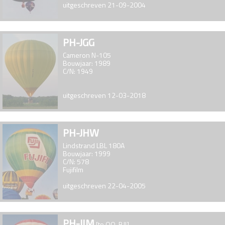
uitgeschreven 21-09-2004
PH-JGG
Cameron N-105
Bouwjaar: 1989
C/N: 1949
uitgeschreven 12-03-2018
PH-JHW
Lindstrand LBL 180A
Bouwjaar: 1999
C/N: 578
Fujifilm
uitgeschreven 22-04-2005
PH-JIM
[to OO-BJI]