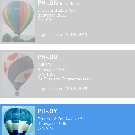
PH-JON
[to SP-BPB]
Lindstrand LBL 240A
Bouwjaar: 2000
C/N: 691
uitgeschreven 20-03-2019
PH-JOU
Colt 77A
Bouwjaar: 1987
C/N: 1089
De Friesland Zorgverzekeraar
uitgeschreven 19-08-2025
PH-JOY
Thunder & Colt AX7-77 S1
Bouwjaar: 1986
C/N: 922