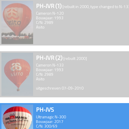
PH-JVR (1)
[rebuilt in 2000, type changed to N-13
Cameron N-120
Bouwjaar: 1993
C/N: 2989
Asito
PH-JVR (2)
[rebuilt 2000]
Cameron N-133
Bouwjaar: 1993
C/N: 2989
Asito
uitgeschreven 07-09-2010
PH-JVS
Ultramagic N-300
Bouwjaar: 2017
C/N: 300/69