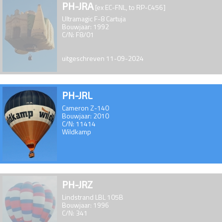
PH-JRA
[ex EC-FNL, to RP-C456]
Ultramagic F-8 Cartuja
Bouwjaar: 1992
C/N: F8/01
uitgeschreven 11-09-2024
PH-JRL
Cameron Z-140
Bouwjaar: 2010
C/N: 11414
Wildkamp
PH-JRZ
Lindstrand LBL 105B
Bouwjaar: 1996
C/N: 341