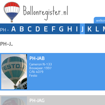
Ballonregister.nl
welko
A
B
C
D
E
F
G
H
I
J
K
L
PH -
PH-J..
PH-JAB
Cameron N-133
Bouwjaar: 1997
C/N: 4079
Festo
PH-JAG