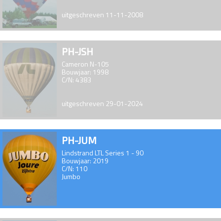
uitgeschreven 11-11-2008
PH-JSH
Cameron N-105
Bouwjaar: 1998
C/N: 4383
uitgeschreven 29-01-2024
PH-JUM
Lindstrand LTL Series 1 - 90
Bouwjaar: 2019
C/N: 110
Jumbo