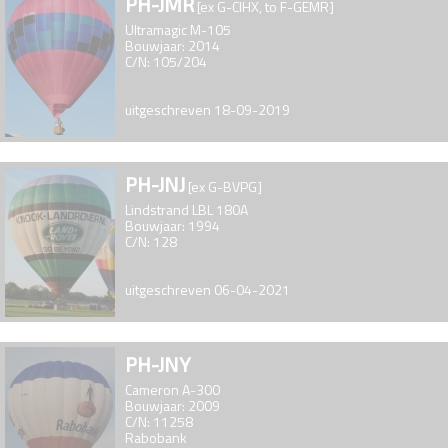
PH-JMR
[ex G-CIHX, to F-GEMR]
Ultramagic M-105
Bouwjaar: 2014
C/N: 105/204
uitgeschreven 18-09-2019
PH-JNJ
[ex G-BVPG]
Lindstrand LBL 180A
Bouwjaar: 1994
C/N: 128
uitgeschreven 06-04-2021
PH-JNY
Cameron A-300
Bouwjaar: 2009
C/N: 11258
Rabobank