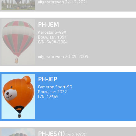
uitgeschreven 27-12-2021
PH-JEM
Aerostar S-49A
Bouwjaar: 1991
C/N: S49A-3064
uitgeschreven 20-09-2005
PH-JEP
Cameron Sport-90
Bouwjaar: 2022
C/N: 12549
PH-JES (1)
[ex G-BSVC]