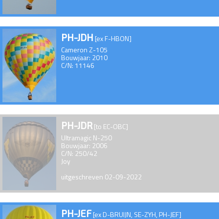
PH-JDH
[ex F-HBON]
Cameron Z-105
Bouwjaar: 2010
C/N: 11146
PH-JDR
[to EC-OBC]
Ultramagic N-250
Bouwjaar: 2006
C/N: 250/42
Joy
uitgeschreven 02-09-2022
PH-JEF
[ex D-BRUIJN, SE-ZYH, PH-JEF]