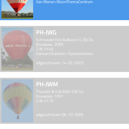
Van Manen WoonThemaCentrum
PH-JWG
Schroeder Fire Balloons G 30/24
Bouwjaar: 2005
C/N: 1149
Hansen Dranken / Evenementen
uitgeschreven 14-02-2023
PH-JWM
Thunder & Colt AX8-105 S2
Bouwjaar: 1997
C/N: 4179
uitgeschreven 06-10-2005