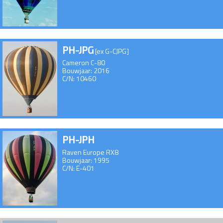
PH-JPG
[ex G-CJPG]
Cameron C-80
Bouwjaar: 2016
C/N: 10460
PH-JPH
Raven Europe RX8
Bouwjaar: 1995
C/N: E-401