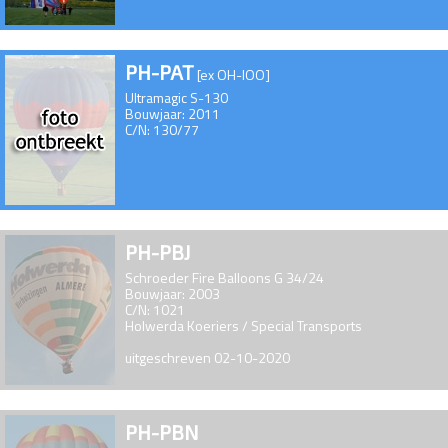
PH-PAT
[ex OH-IOO]
Ultramagic S-130
Bouwjaar: 2011
C/N: 130/77
PH-PBJ
Schroeder Fire Balloons G 34/24
Bouwjaar: 2003
C/N: 1021
Holwerda Koeriers / Special Transports
uitgeschreven 02-10-2020
PH-PBN