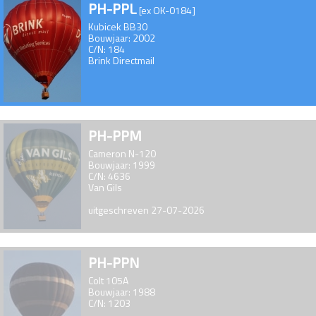
PH-PPL
[ex OK-0184]
Kubicek BB30
Bouwjaar: 2002
C/N: 184
Brink Directmail
PH-PPM
Cameron N-120
Bouwjaar: 1999
C/N: 4636
Van Gils
uitgeschreven 27-07-2026
PH-PPN
Colt 105A
Bouwjaar: 1988
C/N: 1203