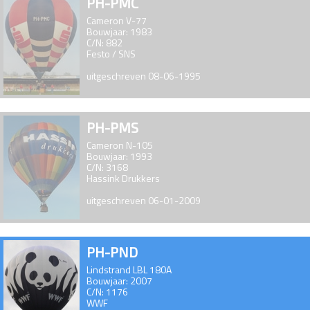
PH-PMC
Cameron V-77
Bouwjaar: 1983
C/N: 882
Festo / SNS
uitgeschreven 08-06-1995
PH-PMS
Cameron N-105
Bouwjaar: 1993
C/N: 3168
Hassink Drukkers
uitgeschreven 06-01-2009
PH-PND
Lindstrand LBL 180A
Bouwjaar: 2007
C/N: 1176
WWF