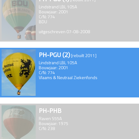
Lindstrand LBL 105A
Bouwjaar: 2001
C/N: 774
BDU
uitgeschreven 07-08-2008
PH-PGU (2)
[rebuilt 2011]
Lindstrand LBL 105A
Bouwjaar: 2001
C/N: 774
Vlaams & Neutraal Ziekenfonds
PH-PHB
Raven S55A
Bouwjaar: 1975
C/N: 238