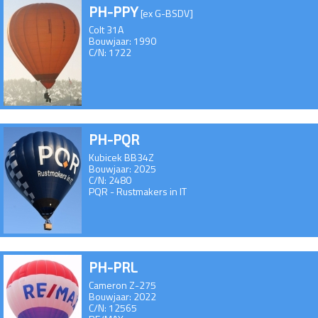
PH-PPY
[ex G-BSDV]
Colt 31A
Bouwjaar: 1990
C/N: 1722
PH-PQR
Kubicek BB34Z
Bouwjaar: 2025
C/N: 2480
PQR - Rustmakers in IT
PH-PRL
Cameron Z-275
Bouwjaar: 2022
C/N: 12565