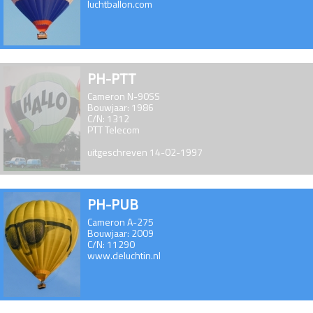
luchtballon.com
PH-PTT
Cameron N-90SS
Bouwjaar: 1986
C/N: 1312
PTT Telecom
uitgeschreven 14-02-1997
PH-PUB
Cameron A-275
Bouwjaar: 2009
C/N: 11290
www.deluchtin.nl