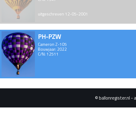
uitgeschreven 12-05-2001
PH-PZW
Cameron Z-105
Bouwjaar: 2022
C/N: 12511
© ballonregister.nl - 