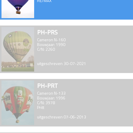
RE/MAX
PH-PRS
Cameron N-160
Bouwjaar: 1990
C/N: 2260
uitgeschreven 30-07-2021
PH-PRT
Cameron N-133
Bouwjaar: 1996
C/N: 3978
Pritt
uitgeschreven 07-06-2013