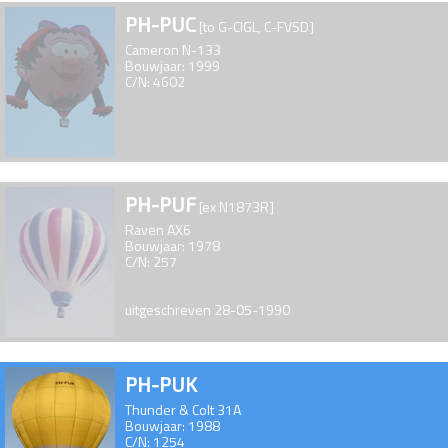
PH-PUC
[to G-CIGL, C-FVSD]
Cameron N-133
Bouwjaar: 1999
C/N: 4602
PH-PUF
[ex N1873R]
Raven AX6
Bouwjaar: 1978
C/N: 257
uitgeschreven 28-05-1990
PH-PUK
Thunder & Colt 31A
Bouwjaar: 1988
C/N: 1254