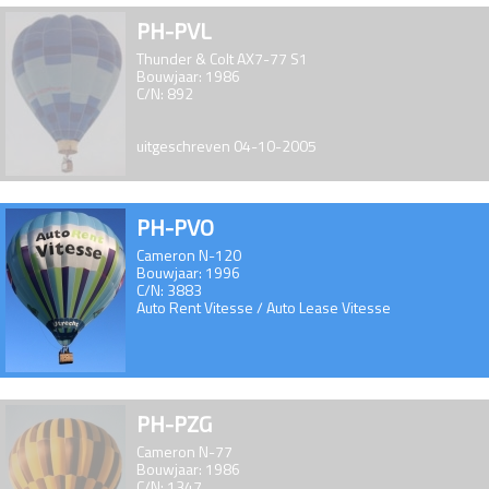
PH-PVL
Thunder & Colt AX7-77 S1
Bouwjaar: 1986
C/N: 892
uitgeschreven 04-10-2005
PH-PVO
Cameron N-120
Bouwjaar: 1996
C/N: 3883
Auto Rent Vitesse / Auto Lease Vitesse
PH-PZG
Cameron N-77
Bouwjaar: 1986
C/N: 1347