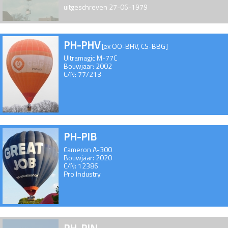
uitgeschreven 27-06-1979
PH-PHV
[ex OO-BHV, CS-BBG]
Ultramagic M-77C
Bouwjaar: 2002
C/N: 77/213
PH-PIB
Cameron A-300
Bouwjaar: 2020
C/N: 12386
Pro Industry