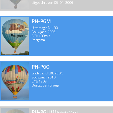
uitgeschreven 05-04-2006
PH-PGM
Ultramagic N-180
Bouwjaar: 2006
C/N: 180/57
Pergama
PH-PGO
Lindstrand LBL 260A
Bouwjaar: 2010
C/N: 1309
Oostappen Groep
PH-PGU (1)
[rebuilt 2011]