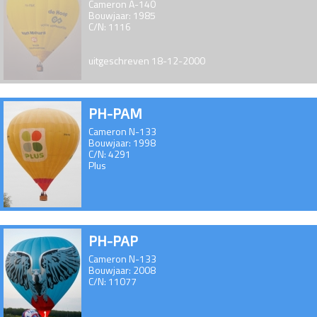
Cameron A-140
Bouwjaar: 1985
C/N: 1116
uitgeschreven 18-12-2000
PH-PAM
Cameron N-133
Bouwjaar: 1998
C/N: 4291
Plus
PH-PAP
Cameron N-133
Bouwjaar: 2008
C/N: 11077