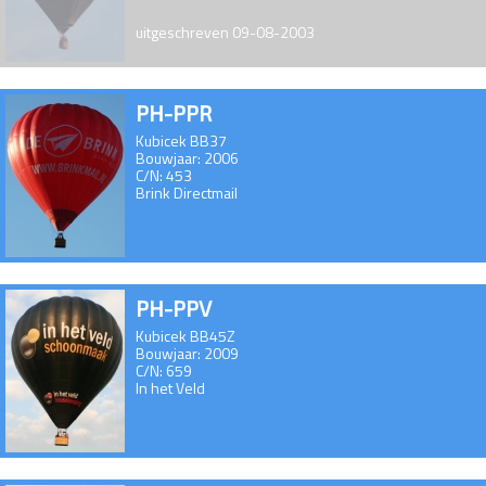
uitgeschreven 09-08-2003
PH-PPR
Kubicek BB37
Bouwjaar: 2006
C/N: 453
Brink Directmail
PH-PPV
Kubicek BB45Z
Bouwjaar: 2009
C/N: 659
In het Veld