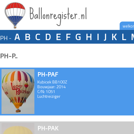
Ballonregister.nl
welko
A
B
C
D
E
F
G
H
I
J
K
L
PH -
PH-P..
PH-PAF
Kubicek BB100Z
Bouwjaar: 2014
C/N: 1051
Luchtreiziger
PH-PAK