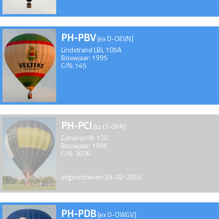
PH-PBV
[ex D-OEVN]
Lindstrand LBL 105A
Bouwjaar: 1995
C/N: 145
PH-PCI
[to LY-OFA]
Cameron N-120
Bouwjaar: 1995
C/N: 3606
uitgeschreven 25-02-2016
PH-PDB
[ex D-OWGV]