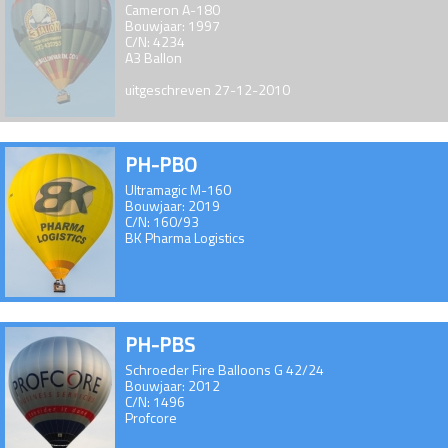
Cameron A-180
Bouwjaar: 1997
C/N: 4234
A3 Ballon
uitgeschreven 27-12-2010
PH-PBO
Ultramagic M-160
Bouwjaar: 2019
C/N: 160/93
BK Pharma Logistics
PH-PBS
Schroeder Fire Balloons G 42/24
Bouwjaar: 2012
C/N: 1496
Profcore