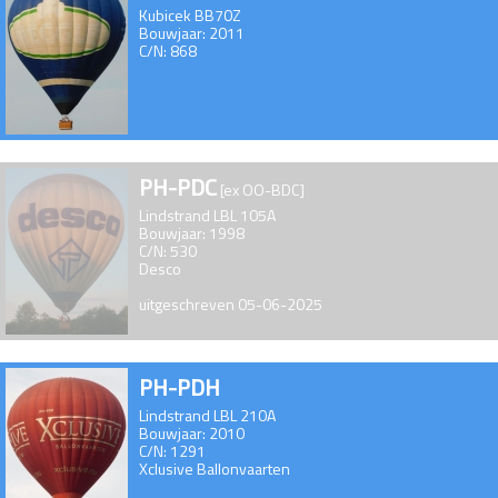
Kubicek BB70Z
Bouwjaar: 2011
C/N: 868
PH-PDC
[ex OO-BDC]
Lindstrand LBL 105A
Bouwjaar: 1998
C/N: 530
Desco
uitgeschreven 05-06-2025
PH-PDH
Lindstrand LBL 210A
Bouwjaar: 2010
C/N: 1291
Xclusive Ballonvaarten