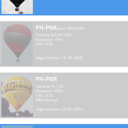
PH-PNK
[ex D-TELEKOM]
Thunder & Colt 105A
Bouwjaar: 1991
C/N: 1934
uitgeschreven 19-09-2006
PH-PNR
Cameron N-133
Bouwjaar: 1995
C/N: 3732
P&R Verhuur
uitgeschreven 22-07-2014