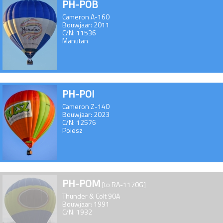
PH-POB
Cameron A-160
Bouwjaar: 2011
C/N: 11536
Manutan
PH-POI
Cameron Z-140
Bouwjaar: 2023
C/N: 12576
Poiesz
PH-POM
[to RA-1170G]
Thunder & Colt 90A
Bouwjaar: 1991
C/N: 1932