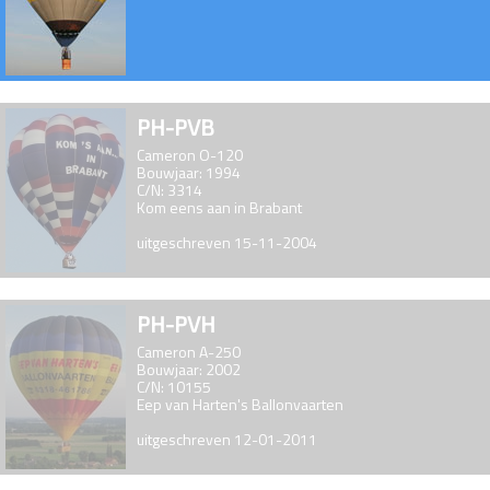
PH-PVB
Cameron O-120
Bouwjaar: 1994
C/N: 3314
Kom eens aan in Brabant
uitgeschreven 15-11-2004
PH-PVH
Cameron A-250
Bouwjaar: 2002
C/N: 10155
Eep van Harten's Ballonvaarten
uitgeschreven 12-01-2011