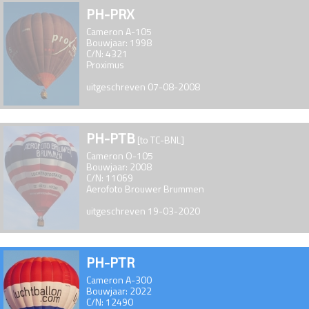
PH-PRX
Cameron A-105
Bouwjaar: 1998
C/N: 4321
Proximus
uitgeschreven 07-08-2008
PH-PTB
[to TC-BNL]
Cameron O-105
Bouwjaar: 2008
C/N: 11069
Aerofoto Brouwer Brummen
uitgeschreven 19-03-2020
PH-PTR
Cameron A-300
Bouwjaar: 2022
C/N: 12490