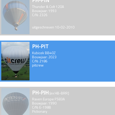
PH-PIN
Thunder & Colt 120A
Bouwjaar: 1993
C/N: 2326
uitgeschreven 10-02-2010
PH-PIT
Kubicek BB40Z
Bouwjaar: 2023
C/N: 2186
pitcrew
PH-PJH
[ex HB-BRR]
Raven Europe FS83A
Bouwjaar: 1990
C/N: E-198B
Pictionary