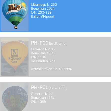
Ultramagic N-250
Bouwjaar: 2024
C/N: 250/128
Ballon AIRpoort
PH-PGG
[to Ukraine]
Cameron N-105
Bouwjaar: 1985
C/N: 1134
De Gouden Gids
uitgeschreven 12-10-1994
PH-PGL
[ex G-LOSS]
Cameron N-77
Bouwjaar: 1987
C/N: 1369