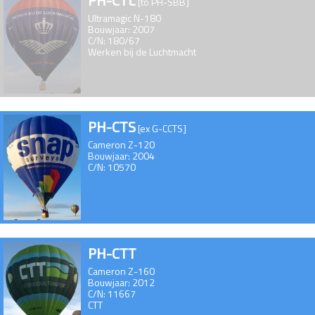
PH-CTL
[to PH-SBB]
Ultramagic N-180
Bouwjaar: 2007
C/N: 180/67
Werken bij de Luchtmacht
PH-CTS
[ex G-CCTS]
Cameron Z-120
Bouwjaar: 2004
C/N: 10570
PH-CTT
Cameron Z-160
Bouwjaar: 2012
C/N: 11667
CTT