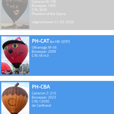
Cameron N-105
Bouwjaar: 1995
C/N: 3626
Phantom of the Opera
uitgeschreven 11-02-2020
PH-CAT
[ex HB-QOP]
Ultramagic M-56
Bouwjaar: 2009
C/N: 56/43
PH-CBA
Cameron Z-210
Bouwjaar: 2023
C/N: 12590
de Cantharel