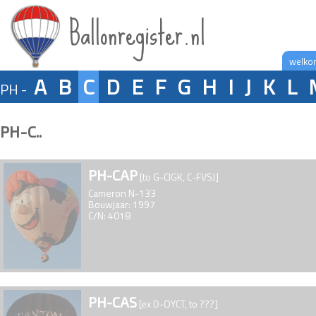
Ballonregister.nl
welko
A
B
C
D
E
F
G
H
I
J
K
L
PH -
PH-C..
PH-CAP
[to G-CIGK, C-FVSJ]
Cameron N-133
Bouwjaar: 1997
C/N: 4018
PH-CAS
[ex D-OYCT, to ???]