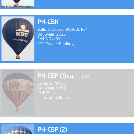
PH-CBK
Ballons Chaize SW6000 F24
Bouwjaar: 2025
C/N: NG-109
KBC Private Banking
PH-CBP (1)
[rebuilt 2014]
Cameron N-120
Bouwjaar: 1992
C/N: 2911
Cameron Balloons
PH-CBP (2)