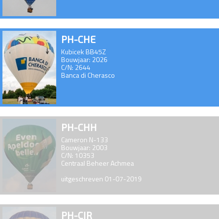
PH-CHE
Kubicek BB45Z
Bouwjaar: 2026
C/N: 2644
Banca di Cherasco
PH-CHH
Cameron N-133
Bouwjaar: 2003
C/N: 10353
Centraal Beheer Achmea
uitgeschreven 01-07-2019
PH-CIR