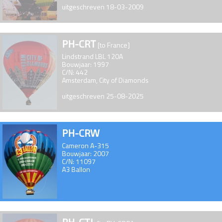
uitgeschreven 18-03-2009
PH-CRT
[to France]
Lindstrand LBL 120A
Bouwjaar: 1997
C/N: 442
Amsterdam, City of Diamonds
uitgeschreven 25-08-2025
PH-CRW
Cameron A-315
Bouwjaar: 2007
C/N: 11097
A3 Ballon