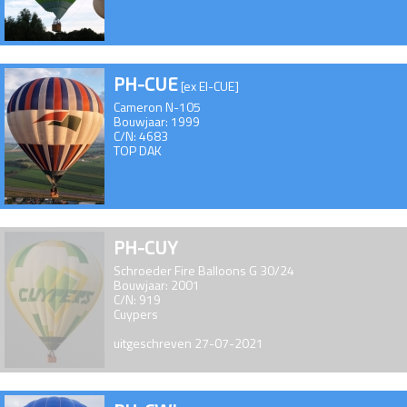
PH-CUE
[ex EI-CUE]
Cameron N-105
Bouwjaar: 1999
C/N: 4683
TOP DAK
PH-CUY
Schroeder Fire Balloons G 30/24
Bouwjaar: 2001
C/N: 919
Cuypers
uitgeschreven 27-07-2021