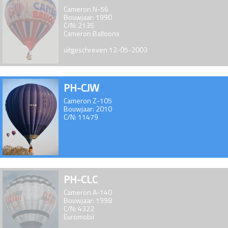
Cameron N-56
Bouwjaar: 1990
C/N: 2135
Cameron Balloons
uitgeschreven 12-05-2003
PH-CJW
Cameron Z-105
Bouwjaar: 2010
C/N: 11479
PH-CLC
Cameron A-140
Bouwjaar: 1998
C/N: 4322
Euromobil