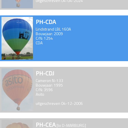
uitgeschreven 04-04-2024
PH-CDA
Lindstrand LBL 160A
Bouwjaar: 2009
C/N: 1254
CDA
PH-CDJ
Cameron N-133
Bouwjaar: 1995
C/N: 3596
Asito
uitgeschreven 04-12-2006
PH-CEA
[to D-MARBURG]