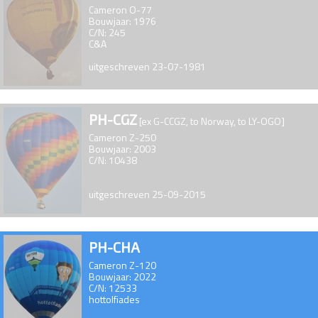
Cameron O-77
Bouwjaar: 1976
C/N: 245
C&A
uitgeschreven 23-07-1981
PH-CGZ
[ex G-CCGZ, to Norway, to LY-OGO]
Cameron Z-250
Bouwjaar: 2003
C/N: 10438
uitgeschreven 25-09-2015
PH-CHA
Cameron Z-120
Bouwjaar: 2022
C/N: 12533
hottolfiades