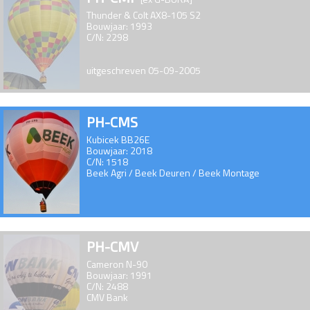
Thunder & Colt AX8-105 S2
Bouwjaar: 1993
C/N: 2298
uitgeschreven 05-09-2005
PH-CMS
Kubicek BB26E
Bouwjaar: 2018
C/N: 1518
Beek Agri / Beek Deuren / Beek Montage
PH-CMV
Cameron N-90
Bouwjaar: 1991
C/N: 2488
CMV Bank