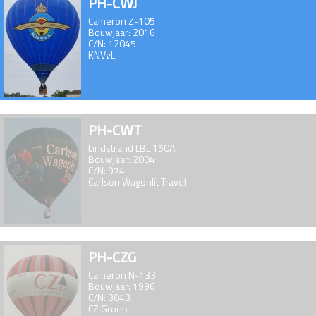
PH-CWJ
Cameron Z-105
Bouwjaar: 2016
C/N: 12045
KNVvL
PH-CWT
Lindstrand LBL 150A
Bouwjaar: 2004
C/N: 974
Carlson Wagonlit Travel
PH-CZG
Cameron N-133
Bouwjaar: 1996
C/N: 3843
CZ Groep