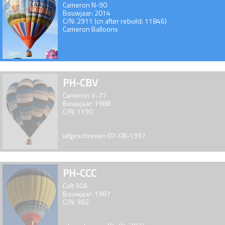
Cameron N-90
Bouwjaar: 2014
C/N: 2911 (cn after rebuild: 11846)
Cameron Balloons
PH-CBV
Cameron V-77
Bouwjaar: 1988
C/N: 1190
uitgeschreven 07-08-1997
PH-CCC
Colt 90A
Bouwjaar: 1987
C/N: 982