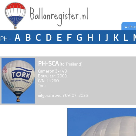
Ballonregister.nl
welko
A
B
C
D
E
F
G
H
I
J
K
L
PH -
PH-SCA
[to Thailand]
Cameron Z-140
Bouwjaar: 2009
C/N: 11260
Tork
uitgeschreven 09-07-2025