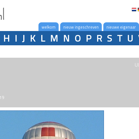
nl
welkom
nieuw ingeschreven
nieuwe eigenaar
H
I
J
K
L
M
N
O
P
R
S
T
U
U
019