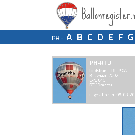
Ballonregister.
A
B
C
D
E
F
G
PH -
PH-RTD
Lindstrand LBL 150A
Bouwjaar: 2002
C/N: 840
RTV Drenthe
uitgeschreven 05-08-2