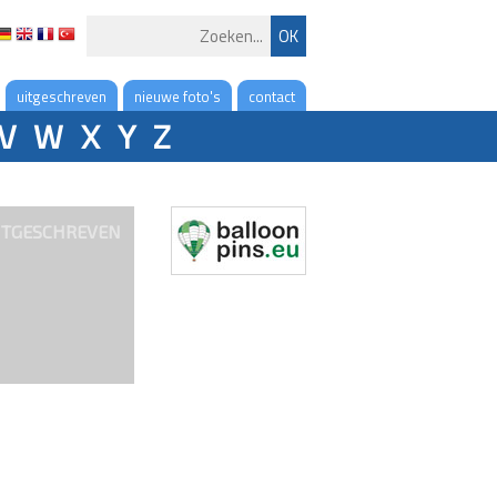
uitgeschreven
nieuwe foto's
contact
V
W
X
Y
Z
ITGESCHREVEN