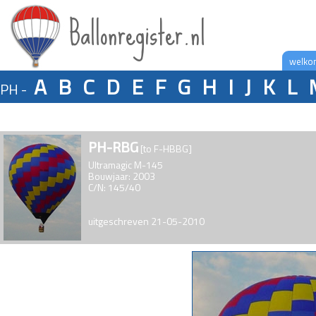
Ballonregister.nl
welko
A
B
C
D
E
F
G
H
I
J
K
L
PH -
PH-RBG
[to F-HBBG]
Ultramagic M-145
Bouwjaar: 2003
C/N: 145/40
uitgeschreven 21-05-2010