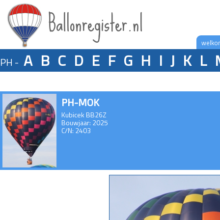
Ballonregister.nl
welko
A
B
C
D
E
F
G
H
I
J
K
L
PH -
PH-MOK
Kubicek BB26Z
Bouwjaar: 2025
C/N: 2403