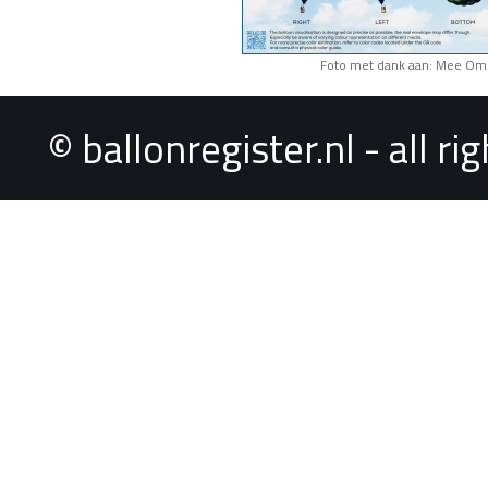
Foto met dank aan: Mee Om
© ballonregister.nl - all r