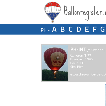
Ballonregister.
A
B
C
D
E
F
G
PH -
PH-INT
[to Sweden]
Cameron N-77
Bouwjaar: 1986
C/N: 1386
Skol Bier
uitgeschreven 04-03-2