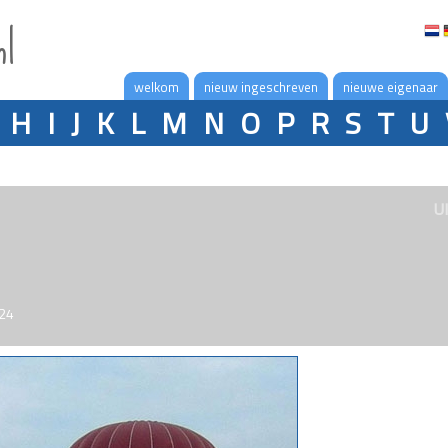
nl
welkom
nieuw ingeschreven
nieuwe eigenaar
H
I
J
K
L
M
N
O
P
R
S
T
U
U
024