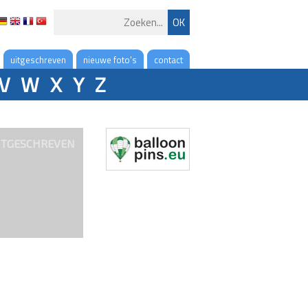
uitgeschreven
nieuwe foto's
contact
V
W
X
Y
Z
ITGESCHREVEN