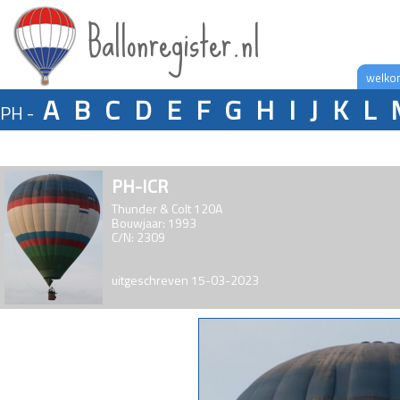
Ballonregister.nl
welko
A
B
C
D
E
F
G
H
I
J
K
L
PH -
PH-ICR
Thunder & Colt 120A
Bouwjaar: 1993
C/N: 2309
uitgeschreven 15-03-2023