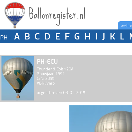
Ballonregister.nl
welko
A
B
C
D
E
F
G
H
I
J
K
L
PH -
PH-ECU
Thunder & Colt 120A
Bouwjaar: 1991
C/N: 2055
ABN Amro
uitgeschreven 08-01-2015