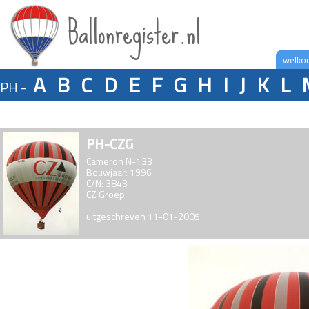
Ballonregister.nl
welko
A
B
C
D
E
F
G
H
I
J
K
L
PH -
PH-CZG
Cameron N-133
Bouwjaar: 1996
C/N: 3843
CZ Groep
uitgeschreven 11-01-2005